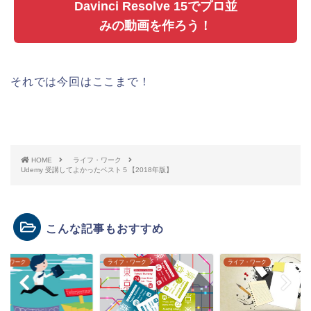
Davinci Resolve 15でプロ並
みの動画を作ろう！
それでは今回はここまで！
HOME
ライフ・ワーク
Udemy 受講してよかったベスト５【2018年版】
こんな記事もおすすめ
ライフ・ワーク
ライフ・ワーク