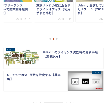
ランス
東京メトロの駅にあるサ
Udemy 受講してよかっ
開業届を超簡
テライトオフィス【利用
たベスト５【2019年
手順と感想】
版】
2018-12-17
2018-11-14
2020-01-01
UiPath のライセンス失効時の更新手順
【無償版用】
UiPathでRPA! 変数を設定する【基本
編】