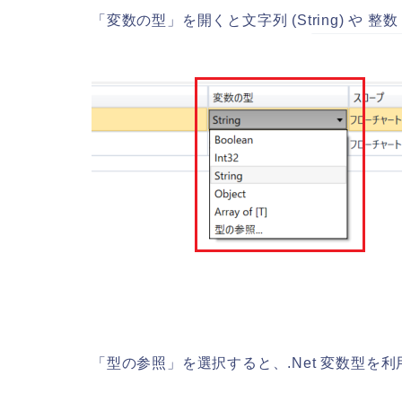
「変数の型」を開くと文字列 (String) や 整
「型の参照」を選択すると、.Net 変数型を