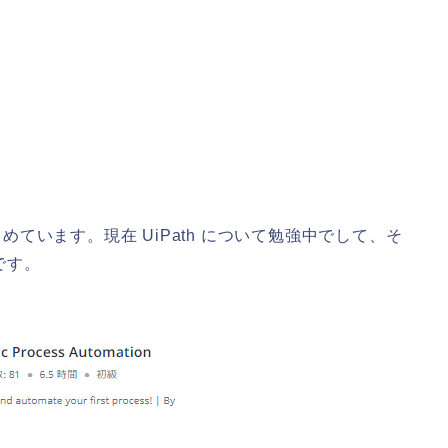
とめています。現在 UiPath について勉強中でして、そ
です。