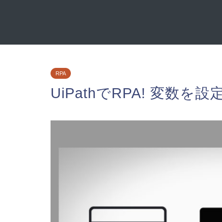
RPA
UiPathでRPA! 変数