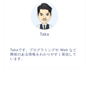
Taka
Takaです。プログラミングや Web など
興味のある情報をわかりやすく発信して
います。