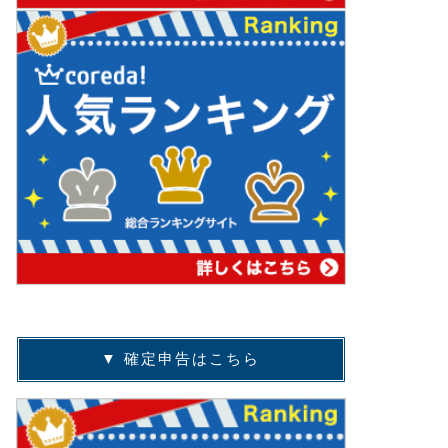
▼ 確定申告はこちら