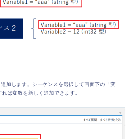
を新規追加します。シーケンスを選択して画面下の「変
すれば変数を新しく追加できます。