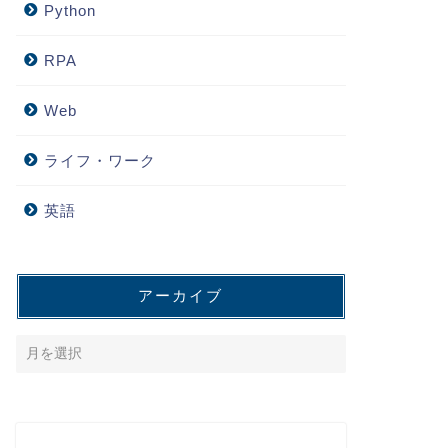
Python
RPA
Web
ライフ・ワーク
英語
アーカイブ