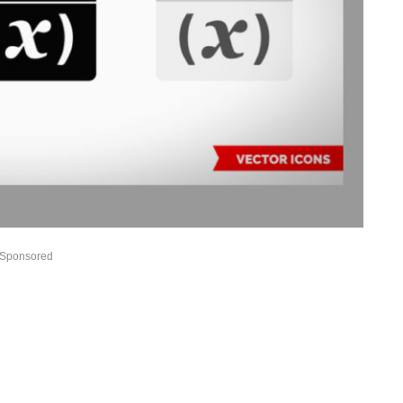
Sponsored