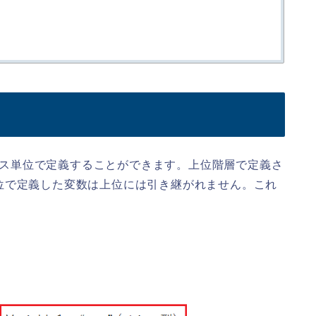
ケンス単位で定義することができます。上位階層で定義さ
位で定義した変数は上位には引き継がれません。これ