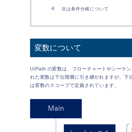
次は条件分岐について
変数について
UiPath の変数は、フローチャートやシー
れた変数は下位階層に引き継がれますが、下
は変数のスコープで定義されています。