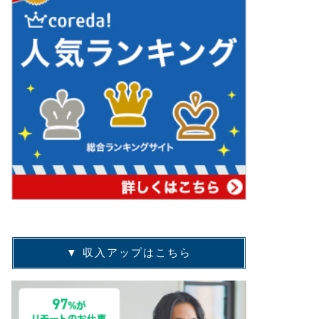
▼ 収入アップはこちら