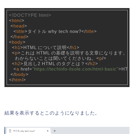
<!DOCTYPE html>
<
html
>
<
head
>
<
title
>
タイトル why tech now?
</
title
>
</
head
>
<
body
>
<
h1
>
HTML について説明
</
h1
>
<
p
>
これは HTML の基礎を説明する文章になります。

    わからないことは聞いてくださいね。
<
p
/>
<
h2
>
見出し2 HTML のタグとは？
</
h2
>
<
a
href
=
"https://techinfo-ilsole.com/html-basic"
>
HTM
</
body
>
</
html
>
結果を表示するとこのようになりました。