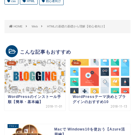
css
HTML
初心者向け
HOME
Web
HTMLの基礎の基礎から理解【初心者向け】
こんな記事もおすすめ
Web
Web
WordPressのインストール手
WordPressテーマ決めとプラ
順【簡単・基本編】
グインのおすすめ10
2018-11-01
2018-11-13
Macで Windows10を使おう【Azure活
用編】