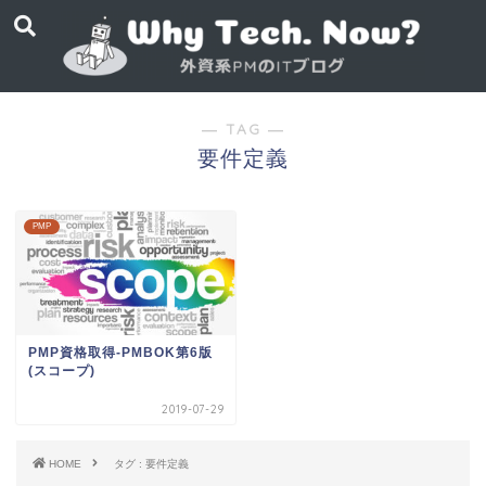
― TAG ―
要件定義
PMP
PMP資格取得-PMBOK第6版
(スコープ)
2019-07-29
HOME
タグ : 要件定義